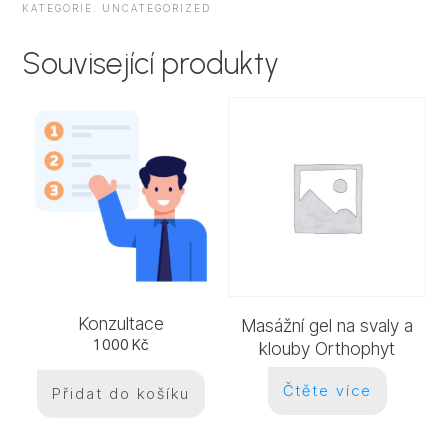
Bookly
KATEGORIE:
UNCATEGORIZED
množství
Související produkty
Konzultace
Masážní gel na svaly a
1 000
Kč
klouby Orthophyt
Čtěte více
Přidat do košíku