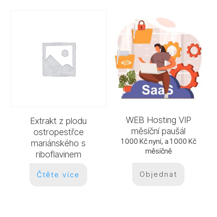
WEB Hosting VIP
Extrakt z plodu
měsíční paušál
ostropestřce
1 000
Kč
nyní, a
1 000
Kč
mariánského s
měsíčně
riboflavinem
Objednat
Čtěte více