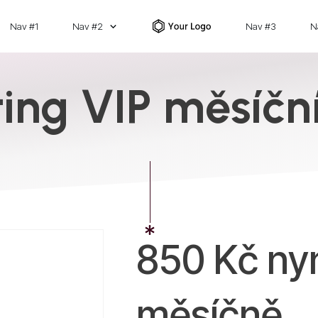
Nav #1
Nav #2
Nav #3
N
ing VIP měsíční
850
Kč
ny
měsíčně