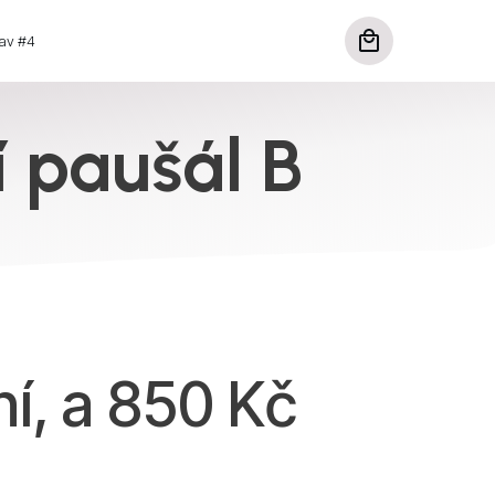
av #4
 paušál B
ní, a
850
Kč