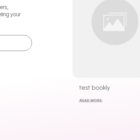
ers,
eling your
test bookly
READ MORE