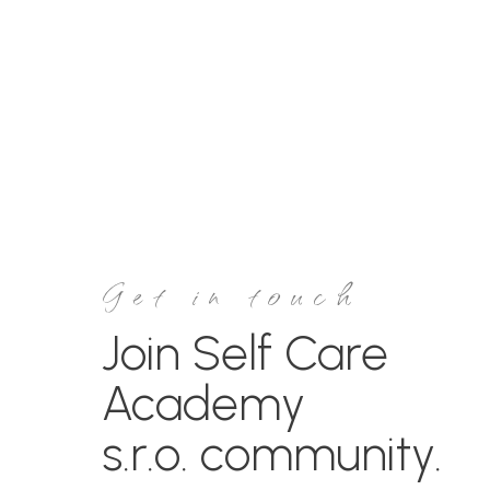
Get in touch
Join
Self Care
Academy
s.r.o.
community.