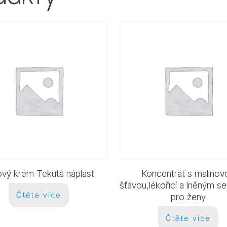
ový krém Tekutá náplast
Koncentrát s malinov
šťávou,lékořicí a lněným 
Čtěte více
pro ženy
Čtěte více