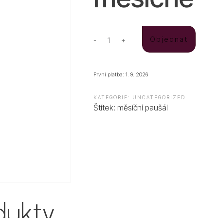
Objednat
-
+
WEB
Hosting
VIP
měsíční
První platba: 1. 9. 2026
paušál
B
KATEGORIE:
UNCATEGORIZED
množství
Štítek:
měsíční paušál
dukty