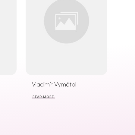
Vladimír Vymětal
READ MORE