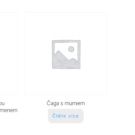
ou
Čaga s mumiem
semenem
Čtěte více