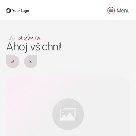
Menu
admin
by
Ahoj všichni!